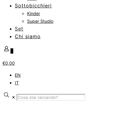
Sottobicchieri
Kinder
Super Studio
Set
Chi siamo
0
€0,00
EN
IT
✕