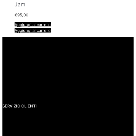
Jam
€
95,00
Aggiungi al carrello
Aggiungi al carrello
info@rigatzdesign.com
SERVIZIO CLIENTI
Spedizioni
Pagamenti
Resi e rimborsi
Privacy Policy