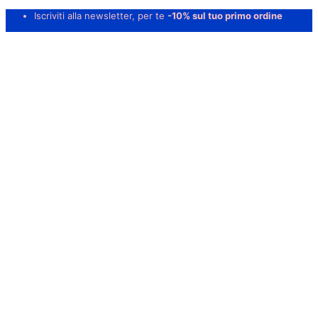
Iscriviti alla newsletter, per te
-10% sul tuo primo ordine