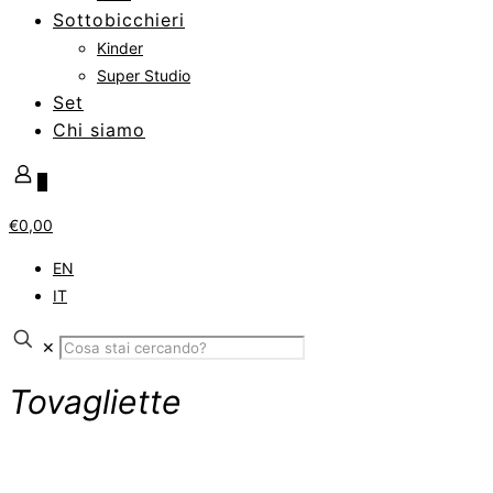
Sottobicchieri
Kinder
Super Studio
Set
Chi siamo
0
€0,00
EN
IT
✕
Tovagliette