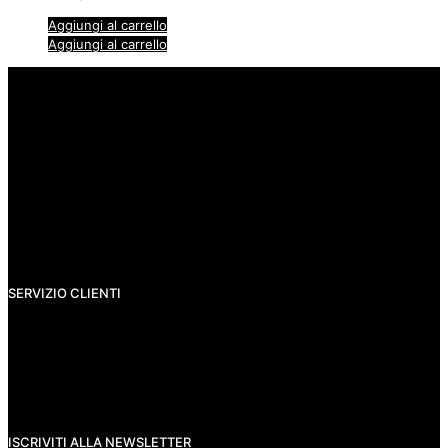
Aggiungi al carrello
Aggiungi al carrello
info@rigatzdesign.com
SERVIZIO CLIENTI
Spedizioni
Pagamenti
Resi e rimborsi
Privacy Policy
Termini e condizioni
ISCRIVITI ALLA NEWSLETTER