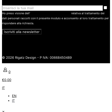
Ho preso visione dell'
informativa sulla privacy policy
relativa al trattamento dei
dati personali raccolti con il presente modulo e acconsento al loro trattamento per
rispondere alla richiesta.
© 2026 Rigatz Design - P IVA: 00668450489
0
€0,00
IT
EN
IT
✕